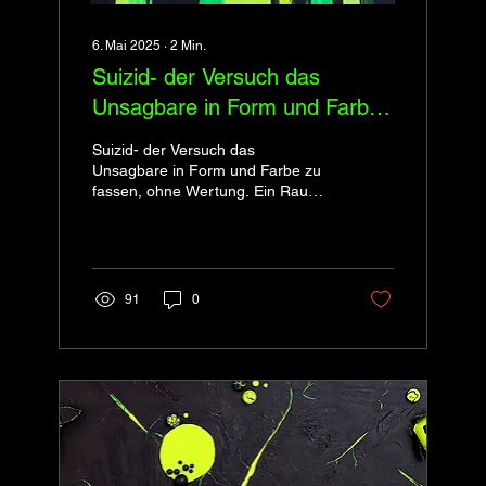
6. Mai 2025
∙
2
Min.
Suizid- der Versuch das
Unsagbare in Form und Farbe
zu fassen, ohne Wertung.
Suizid- der Versuch das
Unsagbare in Form und Farbe zu
fassen, ohne Wertung. Ein Raum
zwischen Verzweiflung und
Sehnsucht, zwischen Leben und
Tod. Schwarz, Grün und Gelb
fließen ineinander, da auch unter
verschiedenen Kulturen jene
91
0
Farben, Gelb, Grün und schwarz
andere Bedeutungen haben
zwischen Leben und Tod,
Erneuerung und Verfall. Es ist ein
Werk das Brücken baut, ein Werk
des Mittgefühls und Verständnis.