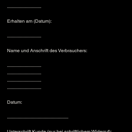
.............................
Erhalten am (Datum):
.............................
Name und Anschrift des Verbrauchers:
.............................
.............................
.............................
.............................
Datum:
....................................................
Unterschrift Kunde (nur bei schriftlichem Widerruf):