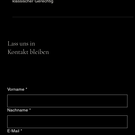
Gedichte
Über die Gerechtigkeit!
Ist Gerechtigkeit immer fair? Marina di Bartolomeo reflektiert
über individuelle Bedürfnisse, Fairness und die Grenzen
klassischer Gerechtig
Lass uns in
Kontakt bleiben
Vorname
*